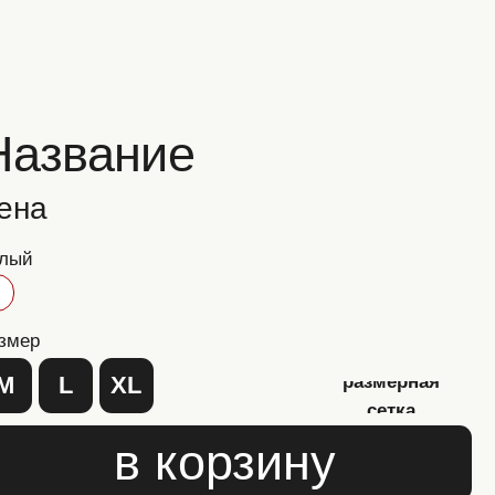
ние
XL
размерная
сетка
в корзину
е