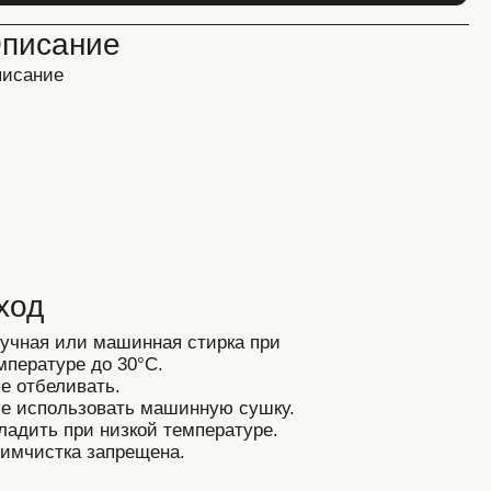
ашинная стирка при
30°C.
.
ать машинную сушку.
изкой температуре.
прещена.