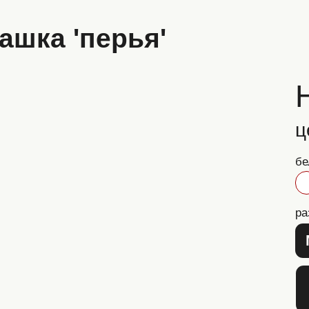
Назва
цена
белый
размер
M
L
Описани
Описание