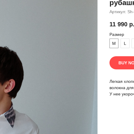
рубашк
Артикул:
Sh
11 990
р
Размер
M
L
BUY N
Легкая хлоп
волокна для
У нее укоро