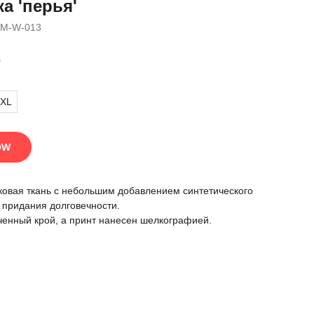
а 'перья'
-M-W-013
.
XL
OW
ковая ткань с небольшим добавлением синтетического
 придания долговечности.
ченный крой, а принт нанесен шелкографией.