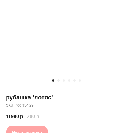
рубашка 'лотос'
SKU: 700.954.29
11990
р.
200
р.
Нет в наличии