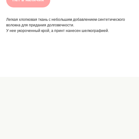
Легкая хлопковая ткань с небольшим добавлением синтетического
волокна для придания долговечности.
У нее укороченный крой, а принт нанесен шелкографией.
Название
цена
ваниль