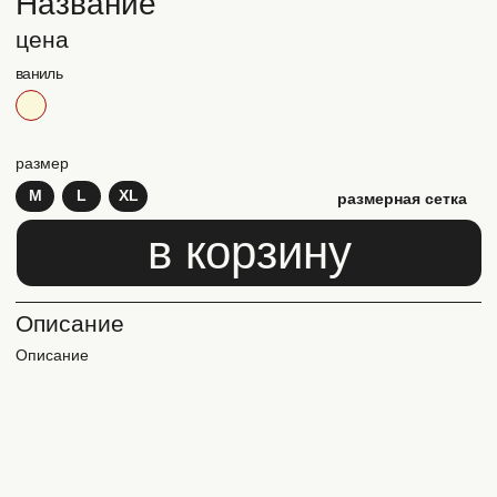
доставка и возврат
политика конфиденциальности
оплата
публичная оферта
контакты
магазины
©
'24-'26, one of yours