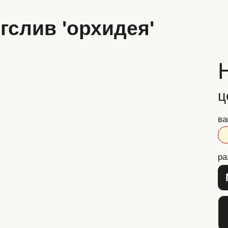
Назва
цена
ваниль
размер
M
L
Описани
Описание