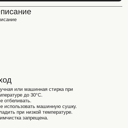
ашинная стирка при
30°C.
.
ать машинную сушку.
изкой температуре.
прещена.