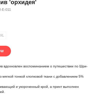
ив 'орхидея'
M-E-011
XL
OW
ив вдохновлен воспоминанием о путешествии по Шри-
з мягкой тонкой хлопковой ткани с добавлением 5%
гивающий и укороченный крой, а принт выполнен
ей.