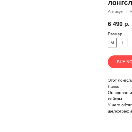
лонгсл
Артикул:
L-
6 490
р.
Размер
M
L
BUY N
Этот лонгсл
Ланке.
Он сделан и
лайкры.
У него обтя
шелкографи