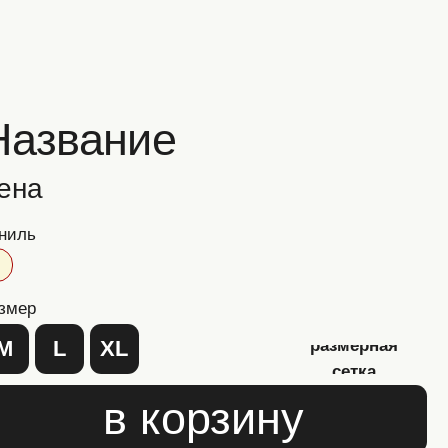
ние
XL
размерная
сетка
в корзину
е