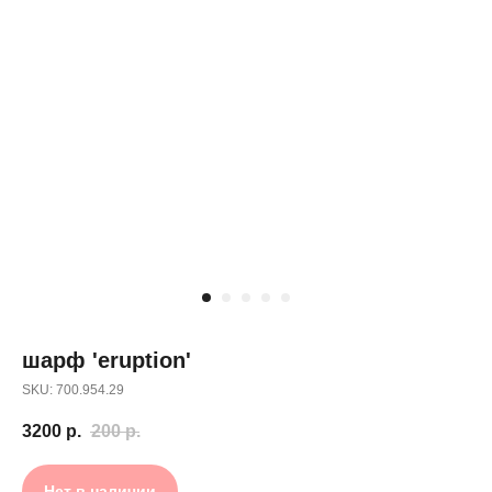
шарф 'eruption'
SKU: 700.954.29
3200
р.
200
р.
Нет в наличии